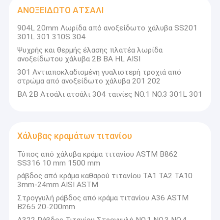
ενέργειας, τα σκεύη κουζίνας και
Σωλήνας από ανοξείδωτο χάλυβα
ΑΝΟΞΕΙΔΩΤΟ ΑΤΣΑΛΙ
Εργαλεία οικιακής χρήσης, πετροχημικά προϊόντα, ναυπηγεία,
αυτοκίνητα και μεταφορικοί εξοπλισμός όπως CRH (Κίνα)
Τα προϊόντα μας χρησιμοποιούνται ευρέως σε σωλήνες
Σωλήνες συγκόλλησης από ανοξείδωτο χάλυβα
904L 20mm Λωρίδα από ανοξείδωτο χάλυβα SS201
ανταλλαγής θερμότητας, συσκευές μαγειρέματος, ηλεκτρικές
301L 301 310S 304
συσκευές, ηλεκτρικές συσκευές, ηλεκτρικές συσκευές,
Πηνίο από ανοξείδωτο χάλυβα
Ψυχρής και θερμής έλασης πλατέα λωρίδα
ηλεκτρικές συσκευές.
ανοξείδωτου χάλυβα 2B BA HL AISI
Επιτραπέζια σκεύη, δοχεία υπό πίεση, δεξαμενές
304 1/2H 3/4H H Πηνίο από ανοξείδωτο χάλυβα
πετροχημικών προϊόντων, ηλεκτρονικά όργανα ακριβείας,
301 Αντιαποκλαδισμένη γυαλιστερή τροχιά από
ηλιακοί θερμαντήρες νερού, αυτοκινήτων/αυτοκινήτων
στρώμα από ανοξείδωτο χάλυβα 201 202
Τμήματα κλπ.
301 1/2H 3/4H H σπείρα από ανοξείδωτο χάλυβα
ΒΑ 2Β Ατσάλι ατσάλι 304 ταινίες NO.1 NO.3 301L 301
ΑΝΟΞΕΙΔΩΤΟ ΑΤΣΑΛΙ
Χάλυβας κραμάτων τιτανίου
Χάλυβας κραμάτων τιτανίου
Τύπος από χάλυβα κράμα τιτανίου ASTM B862
Υπεργύλαια με βάση το νικέλιο
SS316 10 mm 1500 mm
ράβδος από κράμα καθαρού τιτανίου TA1 TA2 TA10
Φραγμός ράβδων ανοξείδωτου
3mm-24mm AISI ASTM
Στρογγυλή ράβδος από κράμα τιτανίου A36 ASTM
Στροφή από ανοξείδωτο χάλυβα
B265 20-200mm