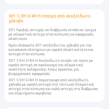
Χάλυβας, χάλυβας με κρύο έλασμα και χάλυβας υψηλής
Σχετικά με εμάς
αντοχής και αντοχής. , Υπερ-ευρύ, Υπερ-πλούσιο και Υπερ-
λεπτό
Επισκέψεις στο εργοστάσιο
301 1/2H 3/4H H σπείρα από ανοξείδωτο
Ειδικές προδιαγραφές, προϊόντα υψηλής ακρίβειας, όπως
χάλυβα
χάλυβας πριόνου, χάλυβας χειροποίητου σχίσματος, χάλυβας
Έλεγχος ποιότητας
πυρηνικής ενέργειας, σιδηροδρομικού χάλυβα και
301 Υψηλής αντοχής σε διάβρωση ατσάλινη τροχιά
Η εταιρεία έχει την ιδιότητά της να αναπτύσσει και να
με εξαιρετική αντοχή στην κόπωση για εφαρμογές
αναπτύσσει νέες τεχνολογίες και τεχνολογίες.
Επικοινωνήστε μαζί μας
ελαστικών
εργοστάσιο, το οποίο παρέχει ολοκληρωμένη υπηρεσία κοπής,
σχηματισμού και επεξεργασίας επιφάνειας προϊόντων από
Κρύο ελάσματα 301 ανοξείδωτου χάλυβα για την
Ειδήσεις
ανοξείδωτο χάλυβα.
κατασκευή ελατηρίων με υψηλή ελαστικότητα και
αντοχή στην κόπωση
Τα προϊόντα μας περιλαμβάνουν τις σειρές 200/300/400 και
Υποθέσεις
301 1/2H 3/4H H Ανοξείδωτο ατσάλι σε πηνίο με
τις διπλές κοίλες από ανοξείδωτο χάλυβα, τις εισαγόμενες
υψηλή αντοχή σε εφελκυσμό και εξαιρετική
κορυφαίες κοίλες με βάση το νικέλιο, όπως
ικανότητα σκλήρυνσης λόγω εργασίας για
Οι εν λόγω εταιρείες είναι οι εταιρείες που διαθέτουν την
βιομηχανικές εφαρμογές
παρακάτω σειρά προϊόντων:
100Η εταιρεία έχει την έδρα της στο Shanxi και έχει γραφεία
Επίπεδο φύλλο από ανοξείδωτο χάλυβα
301 1/2H 3/4H H περιστροφή από ανοξείδωτο
στο Wuxi, το μεγαλύτερο εργοστάσιο ανοξείδωτου χάλυβα
χάλυβα με υψηλή αντοχή στη τέντωση Εξαιρετική
Οι αποστολές είναι διαθέσιμες ανά πάσα στιγμή σε μεγάλα
αντοχή στην κόπωση και καλή αντοχή στη διάβρωση
τετραγωνικός σωλήνας ανοξείδωτου
λιμάνια όπως η Σαγκάη, το Τιάντζιν και το Νίνγκμπο.
για εξαρτήματα ακριβείας
Έχουμε πάνω από 30 χρόνια εμπειρίας σε υπηρεσίες στον
Ορθογώνιος σωλήνας ανοξείδωτου
τομέα του χάλυβα, συμπεριλαμβανομένης της πράσινης