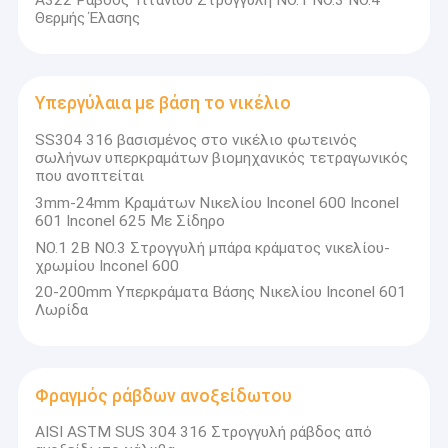
A322 Ράβδος Τιτανίου Στρογγυλή NO.1 NO.3 NO.4
Κανάλι ανοξείδωτου
Θερμής Έλασης
Επίπεδη μπάρα από ανοξείδωτο ατσάλι
Μπάρα από κράμα αλουμινίου
Υπεργύλαια με βάση το νικέλιο
Στρογγυλό αλουμίνιο
SS304 316 βασισμένος στο νικέλιο φωτεινός
σωλήνων υπερκραμάτων βιομηχανικός τετραγωνικός
που ανοπτείται
3mm-24mm Κραμάτων Νικελίου Inconel 600 Inconel
601 Inconel 625 Με Σίδηρο
NO.1 2B NO.3 Στρογγυλή μπάρα κράματος νικελίου-
χρωμίου Inconel 600
20-200mm Υπερκράματα Βάσης Νικελίου Inconel 601
Λωρίδα
Φραγμός ράβδων ανοξείδωτου
AISI ASTM SUS 304 316 Στρογγυλή ράβδος από