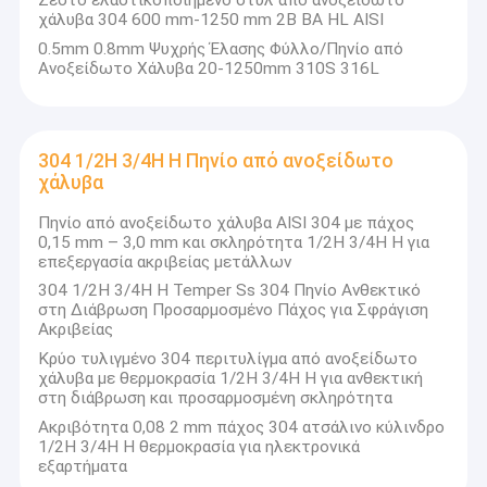
χάλυβα 304 600 mm-1250 mm 2B BA HL AISI
0.5mm 0.8mm Ψυχρής Έλασης Φύλλο/Πηνίο από
Ανοξείδωτο Χάλυβα 20-1250mm 310S 316L
304 1/2H 3/4H H Πηνίο από ανοξείδωτο
χάλυβα
Πηνίο από ανοξείδωτο χάλυβα AISI 304 με πάχος
0,15 mm – 3,0 mm και σκληρότητα 1/2H 3/4H H για
επεξεργασία ακριβείας μετάλλων
304 1/2H 3/4H H Temper Ss 304 Πηνίο Ανθεκτικό
στη Διάβρωση Προσαρμοσμένο Πάχος για Σφράγιση
Ακριβείας
Κρύο τυλιγμένο 304 περιτυλίγμα από ανοξείδωτο
Σπίτι
χάλυβα με θερμοκρασία 1/2H 3/4H H για ανθεκτική
Η Shanxi Taigang Stainless Steel Co., Ltd. επικεντρώνεται στην
στη διάβρωση και προσαρμοσμένη σκληρότητα
ανάπτυξη ειδικού χάλυβα κυρίως από ανοξείδωτο χάλυβα,
Προϊόντα
Ακριβότητα 0,08 2 mm πάχος 304 ατσάλινο κύλινδρο
Η εταιρεία έχει δημιουργήσει ένα σύμπλεγμα προϊόντων
1/2H 3/4H H θερμοκρασία για ηλεκτρονικά
χάλυβα υψηλής απόδοσης, εξοικονόμησης ενέργειας και
Βίντεο
εξαρτήματα
μακράς διάρκειας, που αποτελείται κυρίως από ανοξείδωτο
χάλυβα.