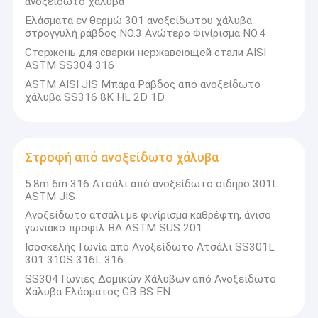
ανοξείδωτο χάλυβα
Ελάσματα εν θερμώ 301 ανοξείδωτου χάλυβα
στρογγυλή ράβδος NO.3 Ανώτερο Φινίρισμα NO.4
Стержень для сварки нержавеющей стали AISI
ASTM SS304 316
ASTM AISI JIS Μπάρα Ράβδος από ανοξείδωτο
χάλυβα SS316 8K HL 2D 1D
Στροφή από ανοξείδωτο χάλυβα
5.8m 6m 316 Ατσάλι από ανοξείδωτο σίδηρο 301L
ASTM JIS
Ανοξείδωτο ατσάλι με φινίρισμα καθρέφτη, άνισο
γωνιακό προφίλ BA ASTM SUS 201
Ισοσκελής Γωνία από Ανοξείδωτο Ατσάλι SS301L
301 310S 316L 316
SS304 Γωνίες Δομικών Χάλυβων από Ανοξείδωτο
Χάλυβα Ελάσματος GB BS EN