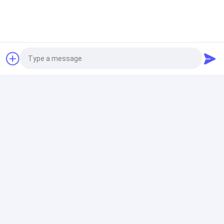
0.3mm Για Διακόσμηση Τοίχου
τετραγωνικός σωλήνας ανοξείδωτου
Επικεφαλής σιδηροτροχείο
Ορθογώνιος σωλήνας ανοξείδωτου
Photo
Σωλήνας από ανοξείδωτο χάλυβα ορθογώνιος
συγκολλημένος SS201 202 304 304L 316 316L
Video Call
Audio Call
Σωλήνας από ανοξείδωτο χάλυβα
310S Χαλύβδινοι Σωλήνες Χωρίς Συγκόλληση
0.1mm-80mm Σειρά 300