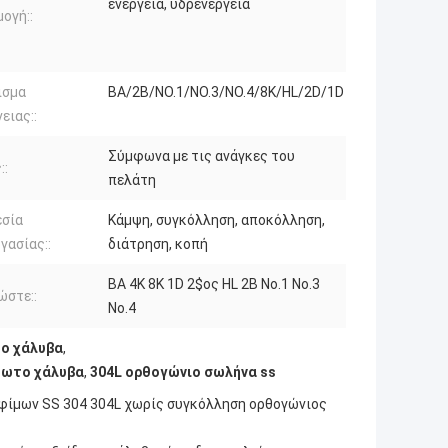
ενέργεια, υδρενέργεια
ογή::
ισμα
BA/2B/NO.1/NO.3/NO.4/8K/HL/2D/1D
ειας::
Σύμφωνα με τις ανάγκες του
::
πελάτη
σία
Κάμψη, συγκόλληση, αποκόλληση,
γασίας::
διάτρηση, κοπή
BA 4K 8K 1D 2$ος HL 2B No.1 No.3
ώστε::
No.4
ο χάλυβα
,
δωτο χάλυβα
,
304L ορθογώνιο σωλήνα ss
φίμων SS 304 304L χωρίς συγκόλληση ορθογώνιος