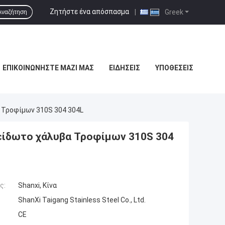
Ζητήστε ένα απόσπασμα
|
Greek
Αναζήτηση
ΕΠΙΚΟΙΝΩΝΉΣΤΕ ΜΑΖΊ ΜΑΣ
ΕΙΔΉΣΕΙΣ
ΥΠΟΘΈΣΕΙΣ
 Τροφίμων 310S 304 304L
είδωτο χάλυβα Τροφίμων 310S 304
ς:
Shanxi, Κίνα
ShanXi Taigang Stainless Steel Co., Ltd.
CE