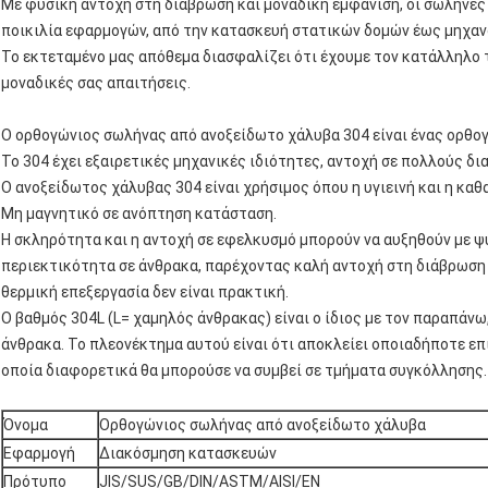
Με φυσική αντοχή στη διάβρωση και μοναδική εμφάνιση, οι σωλήνες 
ποικιλία εφαρμογών, από την κατασκευή στατικών δομών έως μηχαν
Το εκτεταμένο μας απόθεμα διασφαλίζει ότι έχουμε τον κατάλληλο
μοναδικές σας απαιτήσεις.
Ο ορθογώνιος σωλήνας από ανοξείδωτο χάλυβα 304 είναι ένας ορθο
Το 304 έχει εξαιρετικές μηχανικές ιδιότητες, αντοχή σε πολλούς δ
Ο ανοξείδωτος χάλυβας 304 είναι χρήσιμος όπου η υγιεινή και η καθ
Μη μαγνητικό σε ανόπτηση κατάσταση.
Η σκληρότητα και η αντοχή σε εφελκυσμό μπορούν να αυξηθούν με ψ
περιεκτικότητα σε άνθρακα, παρέχοντας καλή αντοχή στη διάβρωση
θερμική επεξεργασία δεν είναι πρακτική.
Ο βαθμός 304L (L= χαμηλός άνθρακας) είναι ο ίδιος με τον παραπάνω
άνθρακα. Το πλεονέκτημα αυτού είναι ότι αποκλείει οποιαδήποτε επι
οποία διαφορετικά θα μπορούσε να συμβεί σε τμήματα συγκόλλησης.
Όνομα
Ορθογώνιος σωλήνας από ανοξείδωτο χάλυβα
Εφαρμογή
Διακόσμηση κατασκευών
Πρότυπο
JIS/SUS/GB/DIN/ASTM/AISI/EN