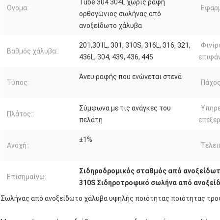
Tube 304 304L χωρίς ραφή
Ονομα:
Εφαρμ
ορθογώνιος σωλήνας από
ανοξείδωτο χάλυβα
201,301L, 301, 310S, 316L, 316, 321,
Φινίρ
Βαθμός χάλυβα::
436L, 304, 439, 436, 445
επιφάν
Άνευ ραφής που ενώνεται στενά
Τύπος:
Πάχος
Σύμφωνα με τις ανάγκες του
Υπηρε
Πλάτος::
πελάτη
επεξερ
±1%
Ανοχή::
Τελει
Σιδηροδρομικός σταθμός από ανοξείδωτ
Επισημαίνω:
310S Σιδηροτροφικό σωλήνα από ανοξεί
Σωλήνας από ανοξείδωτο χάλυβα υψηλής ποιότητας ποιότητας τρο