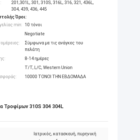
:
201,301L, 301, 310S, 316L, 316, 321, 436L,
304, 439, 436, 445
τολής Όροι:
ελίας min:
10 τόνοι
Negotiate
ομέρειες:
Σύμφωνα με τις ανάγκες του
πελάτη
ης:
8-14 ημέρες
T/T, L/C, Western Union
σφοράς:
10000 ΤΟΝΟΙ ΤΗΝ ΕΒΔΟΜΑΔΑ
α Τροφίμων 310S 304 304L
Ιατρικός, κατασκευή, πυρηνική