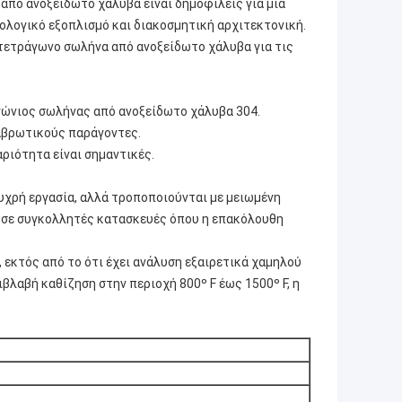
από ανοξείδωτο χάλυβα είναι δημοφιλείς για μια
ολογικό εξοπλισμό και διακοσμητική αρχιτεκτονική.
 τετράγωνο σωλήνα από ανοξείδωτο χάλυβα για τις
γώνιος σωλήνας από ανοξείδωτο χάλυβα 304.
ιαβρωτικούς παράγοντες.
αριότητα είναι σημαντικές.
υχρή εργασία, αλλά τροποποιούνται με μειωμένη
 σε συγκολλητές κατασκευές όπου η επακόλουθη
, εκτός από το ότι έχει ανάλυση εξαιρετικά χαμηλού
βλαβή καθίζηση στην περιοχή 800º F έως 1500º F, η