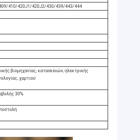
409/410/420J1/420J2/430/439/443/444
μικής βιομηχανίας, κατασκευών, ηλεκτρικής
νολογίας, χαρτιού
ταβολής 30%
αποστολή