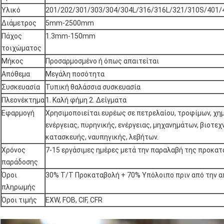
Υλικό
201/202/301/303/304/304L/316/316L/321/310S/401/
Διάμετρος
5mm-2500mm
Πάχος
1.3mm-150mm
τοιχώματος
Μήκος
Προσαρμοσμένο ή όπως απαιτείται
Απόθεμα
Μεγάλη ποσότητα
Συσκευασία
Τυπική θαλάσσια συσκευασία
Πλεονέκτημα
1. Καλή φήμη 2. Δείγματα
Εφαρμογή
Χρησιμοποιείται ευρέως σε πετρελαίου, τροφίμων, χη
ενέργειας, πυρηνικής, ενέργειας, μηχανημάτων, βιοτεχ
κατασκευής, ναυπηγικής, λεβήτων.
Χρόνος
7-15 εργάσιμες ημέρες μετά την παραλαβή της προκα
παράδοσης
Όροι
30% T/T Προκαταβολή + 70% Υπόλοιπο πριν από την 
πληρωμής
Όροι τιμής
EXW, FOB, CIF, CFR