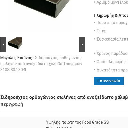
Αριθμό μοντέλου
Πληρωμής & Αποσ
Ποσότητα παραγγ
Τιμή:
Συσκευασία λεπτ
Χρόνος παράδοσ
Μεγάλες Εικόνας :
Σιδηρούχιος ορθογώνιος
Όροι πληρωμής:
σωλήνας από ανοξείδωτο χάλυβα Τροφίμων
310S 304 304L
Δυνατότητα προ
Επικοινωνία
Σιδηρούχιος ορθογώνιος σωλήνας από ανοξείδωτο χάλυβ
περιγραφή
Υψηλής ποιότητας Food Grade SS