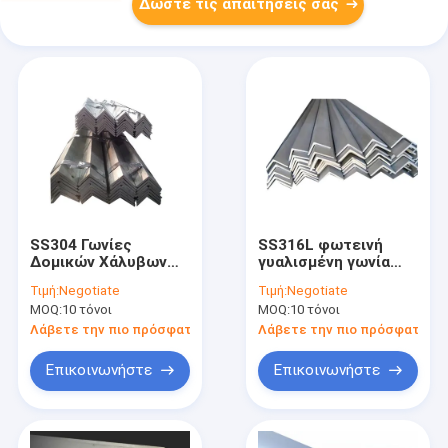
Δώστε τις απαιτήσεις σας
SS304 Γωνίες
SS316L φωτεινή
Δομικών Χάλυβων
γυαλισμένη γωνία
από Ανοξείδωτο
από ανοξείδωτο
Τιμή:
Negotiate
Τιμή:
Negotiate
Χάλυβα Ελάσματος
χάλυβα 304 304L 316
MOQ:
10 τόνοι
MOQ:
10 τόνοι
GB BS EN
Λάβετε την πιο πρόσφατη τιμή
Λάβετε την πιο πρόσφατη τι
Επικοινωνήστε
Επικοινωνήστε