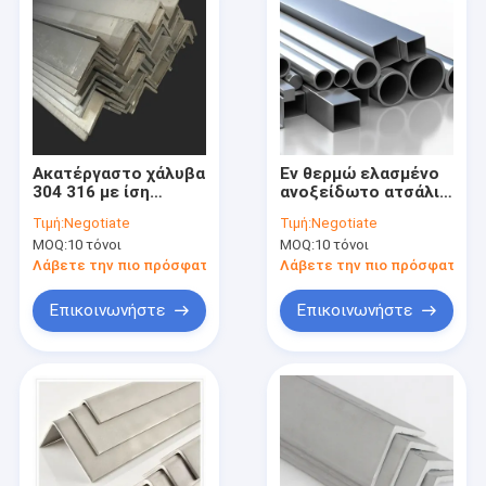
Ακατέργαστο χάλυβα
Εν θερμώ ελασμένο
304 316 με ίση
ανοξείδωτο ατσάλι
γωνία4
304 γωνία 8K HL 2D
Τιμή:
Negotiate
Τιμή:
Negotiate
Κάμψη
MOQ:
10 τόνοι
MOQ:
10 τόνοι
Λάβετε την πιο πρόσφατη τιμή
Λάβετε την πιο πρόσφατη τι
Επικοινωνήστε
Επικοινωνήστε
Σπίτι
Προϊόντα
Βίντεο