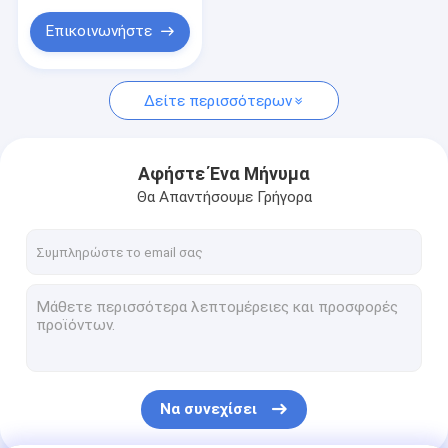
Κανάλι ανοξείδωτου
Επικοινωνήστε
Επίπεδη μπάρα από ανοξείδωτο ατσάλι
Μπάρα από κράμα αλουμινίου
Δείτε περισσότερων
Στρογγυλό αλουμίνιο
Αφήστε Ένα Μήνυμα
Θα Απαντήσουμε Γρήγορα
Να συνεχίσει