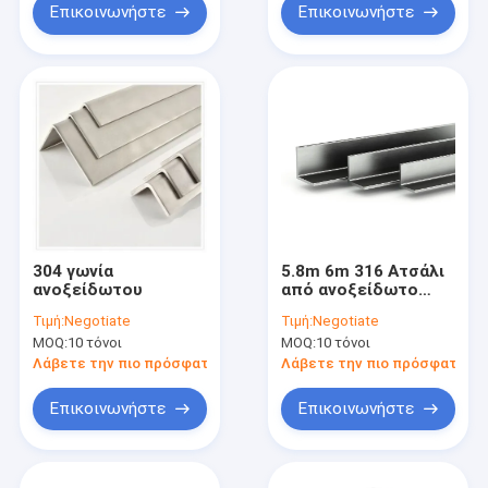
Επικοινωνήστε
Επικοινωνήστε
304 γωνία
5.8m 6m 316 Ατσάλι
ανοξείδωτου
από ανοξείδωτο
σίδηρο 301L ASTM
Τιμή:
Negotiate
Τιμή:
Negotiate
JIS
MOQ:
10 τόνοι
MOQ:
10 τόνοι
Λάβετε την πιο πρόσφατη τιμή
Λάβετε την πιο πρόσφατη τι
Επικοινωνήστε
Επικοινωνήστε