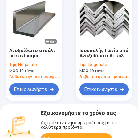
Ανοξείδωτο ατσάλι
Ισοσκελής Γωνία από
με φινίρισμα
Ανοξείδωτο Ατσάλι
καθρέφτη, άνισο
SS301L 301 310S
Τιμή:
Negotiate
Τιμή:
Negotiate
γωνιακό προφίλ BA
316L 316
MOQ:
10 τόνοι
MOQ:
10 τόνοι
ASTM SUS 201
Λάβετε την πιο πρόσφατη τιμή
Λάβετε την πιο πρόσφατη τι
Επικοινωνήστε
Επικοινωνήστε
Εξοικονομήστε το χρόνο σας
Ας επικοινωνήσουμε μαζί σας με τα
καλύτερα προϊόντα.