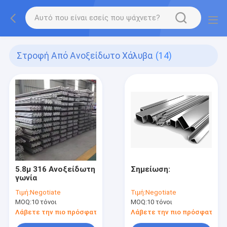
Στροφή Από Ανοξείδωτο Χάλυβα
(14)
5.8μ 316 Ανοξείδωτη
Σημείωση:
γωνία
Τιμή:
Negotiate
Τιμή:
Negotiate
MOQ:
10 τόνοι
MOQ:
10 τόνοι
Λάβετε την πιο πρόσφατη τιμή
Λάβετε την πιο πρόσφατη τι