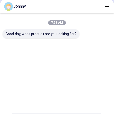
Johnny
Οι Κατηγορίες Μας
7:58 AM
Good day, what product are you looking for?
Επίπεδο φύλλο από
τετραγωνικός
Ορθογώνιος
ανοξείδωτο χάλυβα
σωλήνας
σωλήνας
ανοξείδωτου
ανοξείδωτου
Αρχική
Περίπου
επαφή
Desktop
Σελίδα
εμείς
Site
Sitemap
Privacy Policy
Ποιότητα
Επίπεδο φύλλο από ανοξείδωτο χάλυβα
Κίνα
εργοστάσιο.Copyright © 2026 ShanXi TaiGang Stainless Steel
Co.,Ltd. All Rights Reserved.