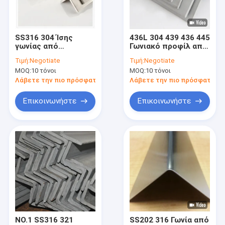
Σχετικά με εμάς
Επισκέψεις στο εργοστάσιο
SS316 304 Ίσης
436L 304 439 436 445
γωνίας από
Γωνιακό προφίλ από
Έλεγχος ποιότητας
ανοξείδωτο χάλυβα
ανοξείδωτο χάλυβα
Τιμή:
Negotiate
Τιμή:
Negotiate
ASTM JIS DIN GB
MOQ:
10 τόνοι
MOQ:
10 τόνοι
Επικοινωνήστε μαζί μας
Λάβετε την πιο πρόσφατη τιμή
Λάβετε την πιο πρόσφατη τι
Ειδήσεις
Επικοινωνήστε
Επικοινωνήστε
Υποθέσεις
Επίπεδο φύλλο από ανοξείδωτο χάλυβα
τετραγωνικός σωλήνας ανοξείδωτου
Ορθογώνιος σωλήνας ανοξείδωτου
NO.1 SS316 321
SS202 316 Γωνία από