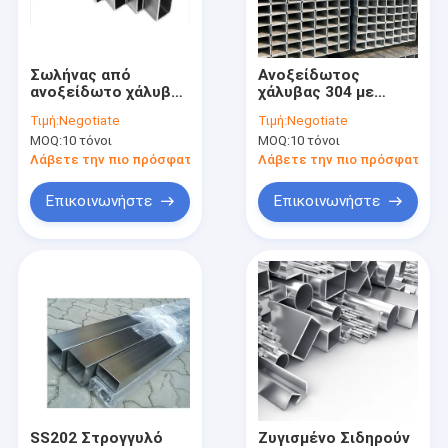
Σχετικά με εμάς
Επισκέψεις στο εργοστάσιο
Σωλήνας από
Ανοξείδωτος
ανοξείδωτο χάλυβα
χάλυβας 304 με
Έλεγχος ποιότητας
ορθογώνιος
καθρέφτη
Τιμή:
Negotiate
Τιμή:
Negotiate
συγκολλημένος
γυαλισμένο
MOQ:
10 τόνοι
MOQ:
10 τόνοι
SS201 202 304 304L
ορθογώνιο σωλήνα
Επικοινωνήστε μαζί μας
316 316L
314 316
Λάβετε την πιο πρόσφατη τιμή
Λάβετε την πιο πρόσφατη τι
Ειδήσεις
Επικοινωνήστε
Επικοινωνήστε
Υποθέσεις
Επίπεδο φύλλο από ανοξείδωτο χάλυβα
τετραγωνικός σωλήνας ανοξείδωτου
Ορθογώνιος σωλήνας ανοξείδωτου
SS202 Στρογγυλό
Ζυγισμένο Σιδηρούν