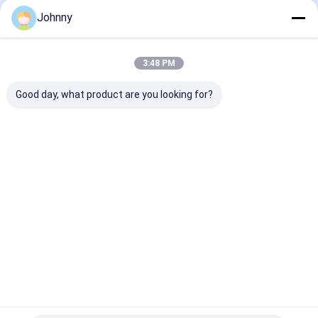
Johnny
Οι Κατηγορίες Μας
3:48 PM
Good day, what product are you looking for?
Επίπεδο φύλλο από
τετραγωνικός
Ορθογώνιος
ανοξείδωτο χάλυβα
σωλήνας
σωλήνας
ανοξείδωτου
ανοξείδωτου
Αρχική
Περίπου
επαφή
Desktop
Σελίδα
εμείς
Site
Sitemap
Privacy Policy
Ποιότητα
Επίπεδο φύλλο από ανοξείδωτο χάλυβα
Κίνα
εργοστάσιο.Copyright © 2026 ShanXi TaiGang Stainless Steel
Co.,Ltd. All Rights Reserved.