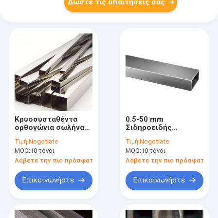
Δώστε τις απαιτήσεις σας
Κρυοσυσταθέντα
0.5-50 mm
ορθογώνια σωλήνα
Σιδηροειδής
από ανοξείδωτο
σωλήνας από
Τιμή:
Negotiate
Τιμή:
Negotiate
χαλύβδινο 316 2B
ανοξείδωτο χάλυβα
MOQ:
10 τόνοι
MOQ:
10 τόνοι
Τελειωμένα 201
SS304 NO.1 2B BA
NO.3
Λάβετε την πιο πρόσφατη τιμή
Λάβετε την πιο πρόσφατη τι
Επικοινωνήστε
Επικοινωνήστε