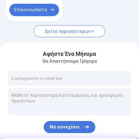
Κανάλι ανοξείδωτου
Επικοινωνήστε
Επίπεδη μπάρα από ανοξείδωτο ατσάλι
Μπάρα από κράμα αλουμινίου
Δείτε περισσότερων
Στρογγυλό αλουμίνιο
Αφήστε Ένα Μήνυμα
Θα Απαντήσουμε Γρήγορα
Να συνεχίσει