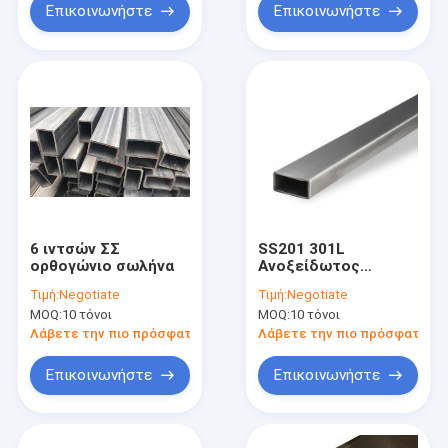
Επικοινωνήστε
Επικοινωνήστε
6 ιντσών ΣΣ
SS201 301L
ορθογώνιο σωλήνα
Ανοξείδωτος
Ορθογώνιος
Τιμή:
Negotiate
Τιμή:
Negotiate
Σωλήνας 301 BA 2B
MOQ:
10 τόνοι
MOQ:
10 τόνοι
NO.1
Λάβετε την πιο πρόσφατη τιμή
Λάβετε την πιο πρόσφατη τι
Επικοινωνήστε
Επικοινωνήστε