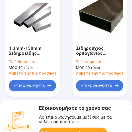
1.3mm-150mm
Σιδηρούχιος
Σιδηροειδής
ορθογώνιος
σωλήνας από
σωλήνας από
Τιμή:
Negotiate
Τιμή:
Negotiate
ανοξείδωτο χάλυβα
ανοξείδωτο χάλυβα
MOQ:
10 τόνοι
MOQ:
10 τόνοι
SS304 316 304L 316L
Τροφίμων 310S 304
304L
Λάβετε την πιο πρόσφατη τιμή
Λάβετε την πιο πρόσφατη τι
Επικοινωνήστε
Επικοινωνήστε
Εξοικονομήστε το χρόνο σας
Ας επικοινωνήσουμε μαζί σας με τα
καλύτερα προϊόντα.