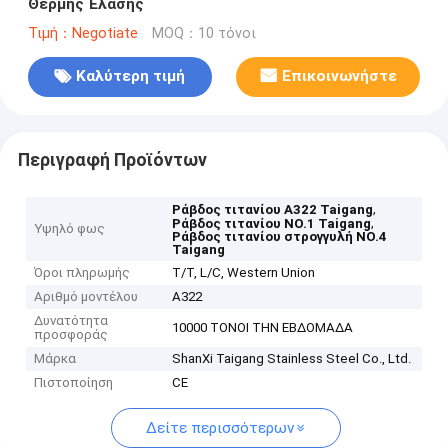
Θερμής Έλασης
Τιμή：Negotiate
MOQ：10 τόνοι
Καλύτερη τιμή
Επικοινωνήστε
Περιγραφή Προϊόντων
,
Ράβδος τιτανίου A322 Taigang
,
Ράβδος τιτανίου NO.1 Taigang
Υψηλό φως
Ράβδος τιτανίου στρογγυλή NO.4
Taigang
Όροι πληρωμής
T/T, L/C, Western Union
Αριθμό μοντέλου
Α322
Δυνατότητα
10000 ΤΟΝΟΙ ΤΗΝ ΕΒΔΟΜΑΔΑ
προσφοράς
Μάρκα
ShanXi Taigang Stainless Steel Co., Ltd.
Πιστοποίηση
CE
Δείτε περισσότερων