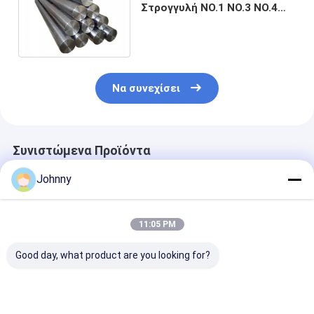
Στρογγυλή NO.1 NO.3 NO.4
Θερμής Έλασης
Να συνεχίσει
Συνιστώμενα Προϊόντα
Johnny
11:05 PM
Good day, what product are you looking for?
ράβδος από κράμα
Στρογγυλή ράβδος
Τύπος από χά
καθαρού τιτανίου
από κράμα τιτανίου
κράμα τιτανίο
TA1 TA2 TA10 3mm-
A36 ASTM B265 20-
ASTM B862 S