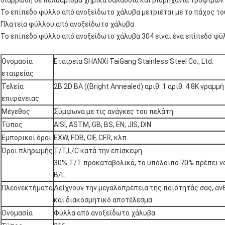
διάβρωση σε πολυάριθμα χημικά.θαλάσσια και βιομηχανία τροφίμων.
Το επίπεδο φύλλο από ανοξείδωτο χάλυβα μετριέται με το πάχος του
Πλατεία φύλλου από ανοξείδωτο χάλυβα
Το επίπεδο φύλλο από ανοξείδωτο χάλυβα 304 είναι ένα επίπεδο φύ
Ονομασία
Εταιρεία SHANXi TaiGang Stainless Steel Co., Ltd.
εταιρείας
Τελεία
2B 2D BA ((Bright Annealed) αριθ. 1 αριθ. 4 8K γραμμ
επιφάνειας
Μέγεθος
Σύμφωνα με τις ανάγκες του πελάτη
Τύπος
ΑISI, ASTM, GB, BS, EN, JIS, DIN
Εμπορικοί όροι
EXW, FOB, CIF, CFR, κλπ.
Όροι πληρωμής
T/T,L/C κατά την επίσκεψη
30% T/T προκαταβολικά, το υπόλοιπο 70% πρέπει ν
B/L.
Πλεονεκτήματα
Δείχνουν την μεγαλοπρέπεια της ποιότητάς σας, αν
και διακοσμητικό αποτέλεσμα.
Ονομασία
Φύλλα από ανοξείδωτο χάλυβα