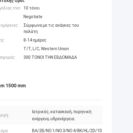
τολής Όροι:
ελίας min:
10 τόνοι
Negotiate
ομέρειες:
Σύμφωνα με τις ανάγκες του
πελάτη
ης:
8-14 ημέρες
T/T, L/C, Western Union
σφοράς:
300 ΤΟΝΟΙ ΤΗΝ ΕΒΔΟΜΑΔΑ
mm 1500 mm
Ιατρικός, κατασκευή, πυρηνική
ογή::
ενέργεια, υδρενέργεια
ισμα
BA/2B/NO.1/NO.3/NO.4/8K/HL/2D/1D