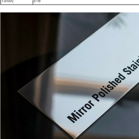
Τύπος
316