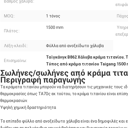
Βαθμός χάλυβα::
επιφάν
MOQ::
1 τόνος
Πάχος
1500 mm
Υπηρε
Πλάτος::
επεξερ
Λέξη-κλειδί::
Φύλλα από ανοξείδωτο χάλυβα
Ταϊγκάνγκ Β862 Χάλυβα κράμα τιτανίου
,
Τ
Επισημαίνω:
Τύπος από κράμα τιτανίου Taigang 1500
Σωλήνες/σωλήνες από κράμα τιτ
Περιγραφή παραγωγής
Τα κράματα τιτανίου μπορούν να διατηρήσουν τις μηχανικές τους ιδ
θερμοκρασίες.όπως TA7Ως εκ τούτου, το κράμα τιτανίου είναι επίση
θερμοκρασιών.
Υψηλή χημική δραστηριότητα
Το επίπεδο φύλλο από ανοξείδωτο χάλυβα είναι ένα δημοφιλές και 