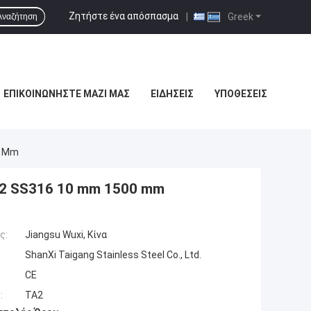
Ζητήστε ένα απόσπασμα
|
Greek
Αναζήτηση
ΕΠΙΚΟΙΝΩΝΉΣΤΕ ΜΑΖΊ ΜΑΣ
ΕΙΔΉΣΕΙΣ
ΥΠΟΘΈΣΕΙΣ
0 Mm
62 SS316 10 mm 1500 mm
ς:
Jiangsu Wuxi, Κίνα
ShanXi Taigang Stainless Steel Co., Ltd.
CE
:
TA2