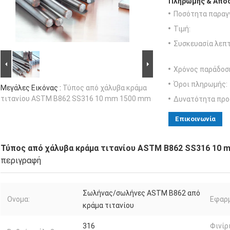
Πληρωμής & Αποσ
Ποσότητα παραγγ
Τιμή:
Συσκευασία λεπτ
Χρόνος παράδοσ
Όροι πληρωμής:
Μεγάλες Εικόνας :
Τύπος από χάλυβα κράμα
τιτανίου ASTM B862 SS316 10 mm 1500 mm
Δυνατότητα προ
Επικοινωνία
Τύπος από χάλυβα κράμα τιτανίου ASTM B862 SS316 10 
περιγραφή
Σωλήνας/σωλήνες ASTM B862 από
Ονομα:
Εφαρμ
κράμα τιτανίου
316
Φινίρ