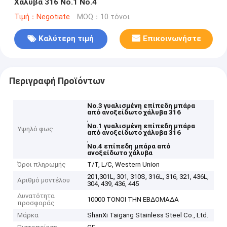
Χάλυβα 316 Νο.1 Νο.4
Τιμή：Negotiate
MOQ：10 τόνοι
Καλύτερη τιμή
Επικοινωνήστε
Περιγραφή Προϊόντων
Νο.3 γυαλισμένη επίπεδη μπάρα
από ανοξείδωτο χάλυβα 316
,
Νο.1 γυαλισμένη επίπεδη μπάρα
Υψηλό φως
από ανοξείδωτο χάλυβα 316
,
Νο.4 επίπεδη μπάρα από
ανοξείδωτο χάλυβα
Όροι πληρωμής
T/T, L/C, Western Union
201,301L, 301, 310S, 316L, 316, 321, 436L,
Αριθμό μοντέλου
304, 439, 436, 445
Δυνατότητα
10000 ΤΟΝΟΙ ΤΗΝ ΕΒΔΟΜΑΔΑ
προσφοράς
Μάρκα
ShanXi Taigang Stainless Steel Co., Ltd.