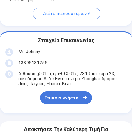
Πιστοποίηση
CE
Δείτε περισσότερων
Στοιχεία Επικοινωνίας
Mr. Johnny
13395131255
Αίθουσα g001-α, αριθ. G001e, 2310 πάτωμα 23,
οικοδόμηση Α, διεθνές κέντρο Zhonghai, δρόμος
Jinci, Taiyuan, Shanxi, Κίνα
Επικοινωνήστε
Αποκτήστε Την Καλύτερη Τιμή Για