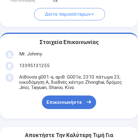
Πιστοποίηση
CE
Δείτε περισσότερων
Στοιχεία Επικοινωνίας
Mr. Johnny
13395131255
Αίθουσα g001-α, αριθ. G001e, 2310 πάτωμα 23,
οικοδόμηση Α, διεθνές κέντρο Zhonghai, δρόμος
Jinci, Taiyuan, Shanxi, Κίνα
Επικοινωνήστε
Αποκτήστε Την Καλύτερη Τιμή Για