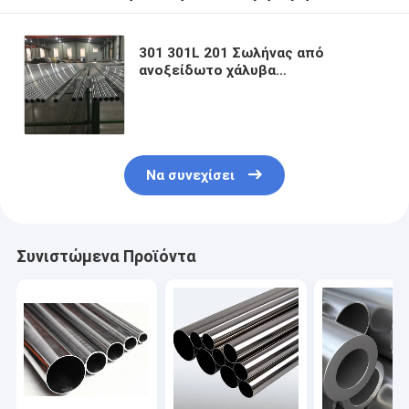
301 301L 201 Σωλήνας από
ανοξείδωτο χάλυβα
συγκολλημένος με φινίρισμα 8K
εξαιρετικά γυαλισμένο για
διακοσμητικούς σκοπούς
Να συνεχίσει
Συνιστώμενα Προϊόντα