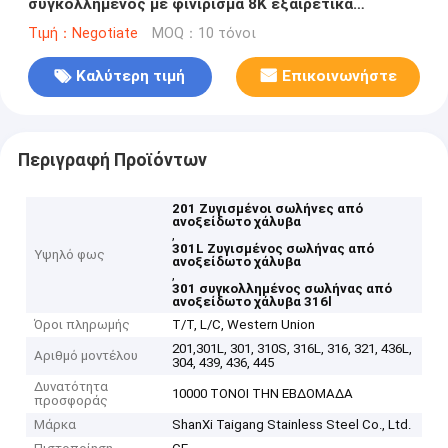
συγκολλημένος με φινίρισμα 8K εξαιρετικά
γυαλισμένο για διακοσμητικούς σκοπούς
Τιμή：Negotiate
MOQ：10 τόνοι
Καλύτερη τιμή
Επικοινωνήστε
Περιγραφή Προϊόντων
201 Ζυγισμένοι σωλήνες από
ανοξείδωτο χάλυβα
,
301L Ζυγισμένος σωλήνας από
Υψηλό φως
ανοξείδωτο χάλυβα
,
301 συγκολλημένος σωλήνας από
ανοξείδωτο χάλυβα 316l
Όροι πληρωμής
T/T, L/C, Western Union
201,301L, 301, 310S, 316L, 316, 321, 436L,
Αριθμό μοντέλου
304, 439, 436, 445
Δυνατότητα
10000 ΤΟΝΟΙ ΤΗΝ ΕΒΔΟΜΑΔΑ
προσφοράς
Μάρκα
ShanXi Taigang Stainless Steel Co., Ltd.