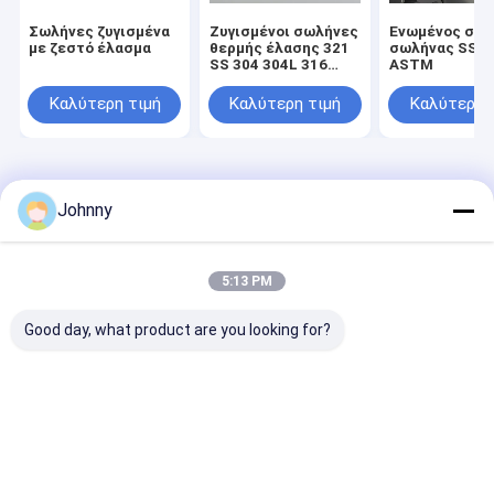
Σωλήνες ζυγισμένα
Ζυγισμένοι σωλήνες
Ενωμένος στε
με ζεστό έλασμα
θερμής έλασης 321
σωλήνας SS 3
SS 304 304L 316
ASTM
316L 310S
Καλύτερη τιμή
Καλύτερη τιμή
Καλύτερη 
Αρχική
Περίπου
επαφή
Desktop
Σελίδα
εμείς
Site
Johnny
Sitemap
Privacy Policy
Ποιότητα
Επίπεδο φύλλο από ανοξείδωτο χάλυβα
Κίνα
εργοστάσιο.Copyright © 2026 ShanXi TaiGang Stainless Steel
5:13 PM
Co.,Ltd. All Rights Reserved.
Good day, what product are you looking for?
Σπίτι
Προϊόντα
Βίντεο