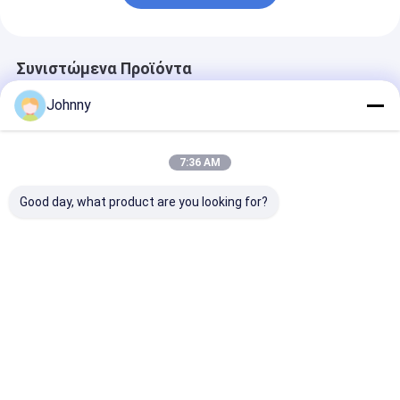
Συνιστώμενα Προϊόντα
Johnny
7:36 AM
Good day, what product are you looking for?
ορθογώνιος
Σωματοειδής
6 ιντσών ΣΣ
σωλήνας
σωλήνας από
ορθογώνιο σω
ανοξείδωτου 12m
ανοξείδωτο χάλυβα
Καλύτερη τιμή
Καλύτερη τιμή
Καλύτερη 
Αρχική
Περίπου
επαφή
Desktop
Σελίδα
εμείς
Site