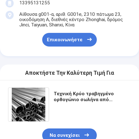
13395131255
Αίθουσα g001-α, αριθ. G001e, 2310 πάτωμα 23,
οικοδόμηση Α, διεθνές κέντρο Zhonghai, δρόμος
Jinci, Taiyuan, Shanxi, Κίνα
Επικοινωνήστε
Αποκτήστε Την Καλύτερη Τιμή Για
Τεχνική Κρύο τραβηγμένο
ορθογώνιο σωλήνα από
ανοξείδωτο χάλυβα με ανοχή ±
1% και άκρη σχισμής
Να συνεχίσει