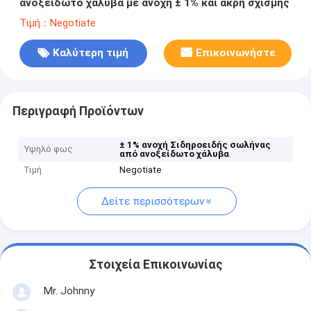
ανοξείδωτο χάλυβα με ανοχή ± 1% και άκρη σχισμής
Τιμή：Negotiate
Καλύτερη τιμή
Επικοινωνήστε
Περιγραφή Προϊόντων
± 1% ανοχή Σιδηροειδής σωλήνας
Υψηλό φως
από ανοξείδωτο χάλυβα
Τιμή
Negotiate
Δείτε περισσότερων
Στοιχεία Επικοινωνίας
Mr. Johnny