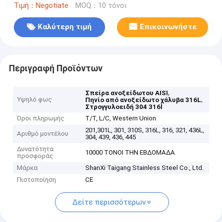
Τιμή：Negotiate
MOQ：10 τόνοι
Καλύτερη τιμή
Επικοινωνήστε
Περιγραφή Προϊόντων
,
Σπείρα ανοξείδωτου AISI
Υψηλό φως
,
Πηνίο από ανοξείδωτο χάλυβα 316L
Στρογγυλοειδή 304 316l
Όροι πληρωμής
T/T, L/C, Western Union
201,301L, 301, 310S, 316L, 316, 321, 436L,
Αριθμό μοντέλου
304, 439, 436, 445
Δυνατότητα
10000 ΤΟΝΟΙ ΤΗΝ ΕΒΔΟΜΑΔΑ
προσφοράς
Μάρκα
ShanXi Taigang Stainless Steel Co., Ltd.
Πιστοποίηση
CE
Δείτε περισσότερων