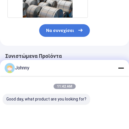
AISI
Να συνεχίσει
Συνιστώμενα Προϊόντα
Johnny
11:42 AM
Good day, what product are you looking for?
0,12mm-2,0mm
Τελική τροχιά BA
Ζεστό
Γυαλισμένες
316L
ελαστικοποιη
Ανοξείδωτες
στυλ από
Λωρίδες 430
ανοξείδωτο χ