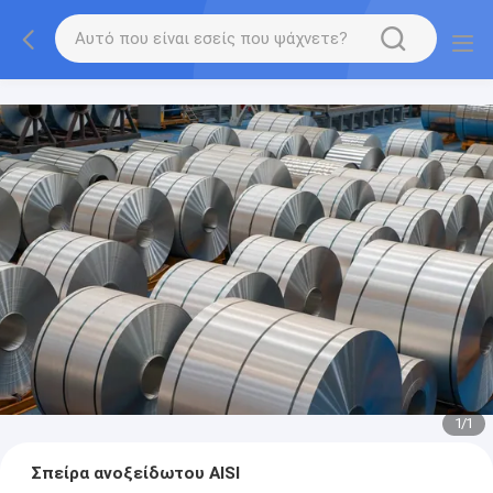
1
/
1
Σπείρα ανοξείδωτου AISI