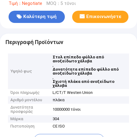
Τιμή：Negotiate
MOQ：5 τόνοι
Καλύτερη τιμή
Επικοινωνήστε
Περιγραφή Προϊόντων
Στυλ επίπεδο φύλλο από
ανοξείδωτο χάλυβα
,
Δυνατότητα επίπεδο φύλλο από
Υψηλό φως
ανοξείδωτο χάλυβα
,
Σχιστή πλάκα από ανοξείδωτο
χάλυβα
Όροι πληρωμής
L/CT/T Westen Union
Αριθμό μοντέλου
πλάκα
Δυνατότητα
10000000 τόνοι
προσφοράς
Μάρκα
304
Πιστοποίηση
CE ISO