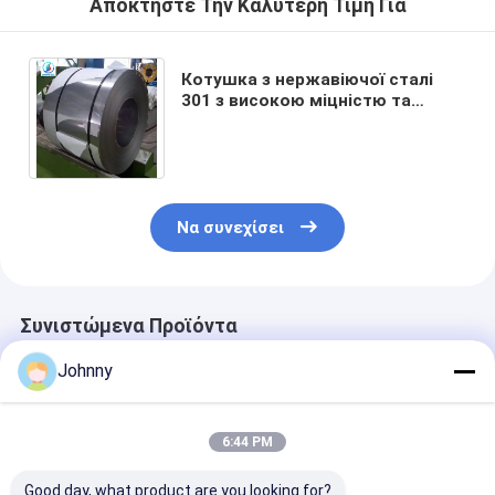
Αποκτήστε Την Καλύτερη Τιμή Για
Котушка з нержавіючої сталі
301 з високою міцністю та
стійкістю до корозії для
автомобільних застосувань
Να συνεχίσει
Συνιστώμενα Προϊόντα
Johnny
6:44 PM
Good day, what product are you looking for?