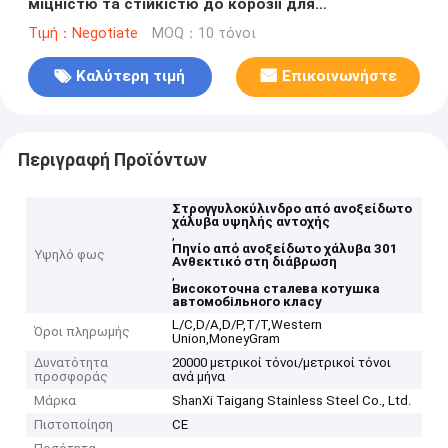
міцністю та стійкістю до корозії для
автомобільних застосувань
Τιμή：Negotiate
MOQ：10 τόνοι
Καλύτερη τιμή
Επικοινωνήστε
Περιγραφή Προϊόντων
Στρογγυλοκύλινδρο από ανοξείδωτο
χάλυβα υψηλής αντοχής
,
Πηνίο από ανοξείδωτο χάλυβα 301
Υψηλό φως
Ανθεκτικό στη διάβρωση
,
Високоточна сталева котушка
автомобільного класу
L/C,D/A,D/P,T/T,Western
Όροι πληρωμής
Union,MoneyGram
Δυνατότητα
20000 μετρικοί τόνοι/μετρικοί τόνοι
προσφοράς
ανά μήνα
Μάρκα
ShanXi Taigang Stainless Steel Co., Ltd.
Πιστοποίηση
CE