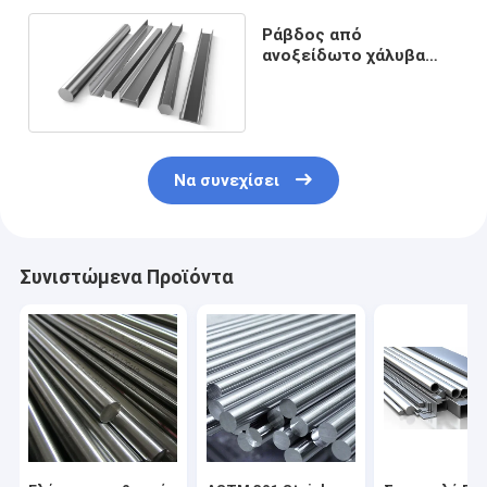
Ράβδος από
ανοξείδωτο χάλυβα
SS301 310S 316L 316
321 436L 304
Να συνεχίσει
Συνιστώμενα Προϊόντα