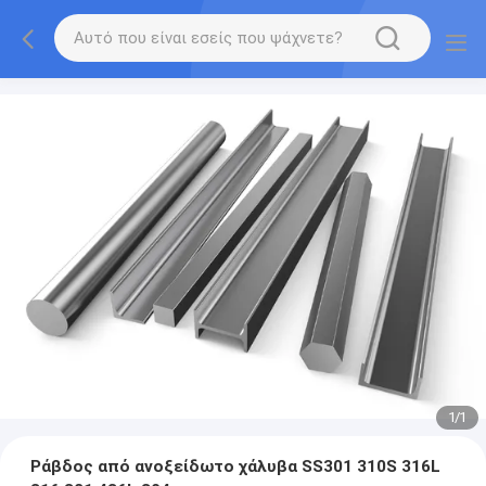
1
/
1
Ράβδος από ανοξείδωτο χάλυβα SS301 310S 316L