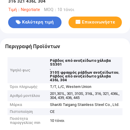
316 321 436L 304
Τιμή：Negotiate
MOQ：10 τόνοι
Καλύτερη τιμή
Επικοινωνήστε
Περιγραφή Προϊόντων
Ράβδος από ανοξείδωτο χάλυβα
SS301
,
Υψηλό φως
,
310S φραγμός ράβδων ανοξείδωτου
Ράβδος από ανοξείδωτο χάλυβα
436L 304
Όροι πληρωμής
T/T, L/C, Western Union
201,301L, 301, 310S, 316L, 316, 321, 436L,
Αριθμό μοντέλου
304, 439, 436, 445
Μάρκα
ShanXi Taigang Stainless Steel Co., Ltd.
Πιστοποίηση
CE
Ποσότητα
10 τόνοι
παραγγελίας min