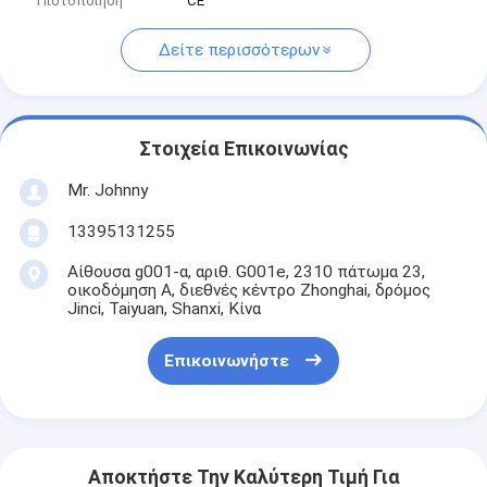
Πιστοποίηση
CE
Δείτε περισσότερων
Στοιχεία Επικοινωνίας
Mr. Johnny
13395131255
Αίθουσα g001-α, αριθ. G001e, 2310 πάτωμα 23,
οικοδόμηση Α, διεθνές κέντρο Zhonghai, δρόμος
Jinci, Taiyuan, Shanxi, Κίνα
Επικοινωνήστε
Αποκτήστε Την Καλύτερη Τιμή Για