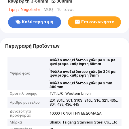
καθρέφτη 3-60mm 12-300mm
Τιμή：Negotiate
MOQ：10 τόνοι
Καλύτερη τιμή
Επικοινωνήστε
Περιγραφή Προϊόντων
Φύλλο ανοξείδωτου χάλυβα 304 με
φινίρισμα καθρέφτη 60mm
,
Φύλλο ανοξείδωτου χάλυβα 304 με
Υψηλό φως
φινίρισμα καθρέφτη 3mm
,
Φύλλο ανοξείδωτου χάλυβα 3mm
300mm
Όροι πληρωμής
T/T, L/C, Western Union
201,301L, 301, 310S, 316L, 316, 321, 436L,
Αριθμό μοντέλου
304, 439, 436, 445
Δυνατότητα
10000 ΤΟΝΟΙ ΤΗΝ ΕΒΔΟΜΑΔΑ
προσφοράς
Μάρκα
ShanXi Taigang Stainless Steel Co., Ltd.