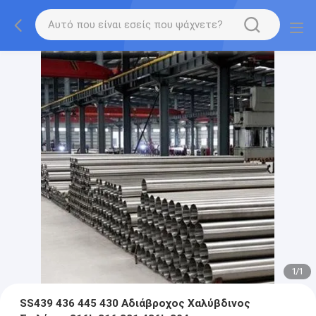
1
/
1
SS439 436 445 430 Αδιάβροχος Χαλύβδινος