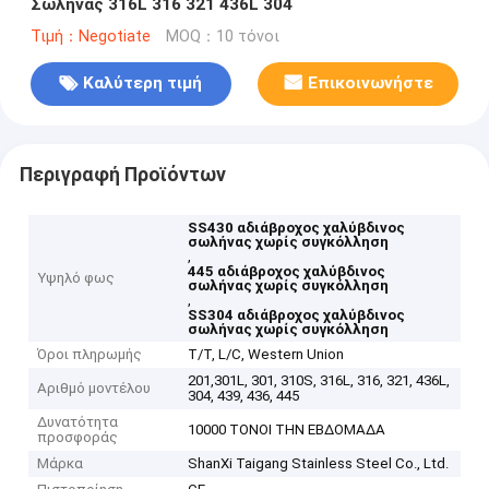
Σωλήνας 316L 316 321 436L 304
Τιμή：Negotiate
MOQ：10 τόνοι
Καλύτερη τιμή
Επικοινωνήστε
Περιγραφή Προϊόντων
SS430 αδιάβροχος χαλύβδινος
σωλήνας χωρίς συγκόλληση
,
445 αδιάβροχος χαλύβδινος
Υψηλό φως
σωλήνας χωρίς συγκόλληση
,
SS304 αδιάβροχος χαλύβδινος
σωλήνας χωρίς συγκόλληση
Όροι πληρωμής
T/T, L/C, Western Union
201,301L, 301, 310S, 316L, 316, 321, 436L,
Αριθμό μοντέλου
304, 439, 436, 445
Δυνατότητα
10000 ΤΟΝΟΙ ΤΗΝ ΕΒΔΟΜΑΔΑ
προσφοράς
Μάρκα
ShanXi Taigang Stainless Steel Co., Ltd.