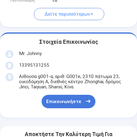
Πιστοποίηση
CE
Δείτε περισσότερων
Στοιχεία Επικοινωνίας
Mr. Johnny
13395131255
Αίθουσα g001-α, αριθ. G001e, 2310 πάτωμα 23,
οικοδόμηση Α, διεθνές κέντρο Zhonghai, δρόμος
Jinci, Taiyuan, Shanxi, Κίνα
Επικοινωνήστε
Αποκτήστε Την Καλύτερη Τιμή Για