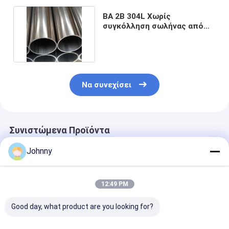
ΒΑ 2Β 304L Χωρίς
συγκόλληση σωλήνας από
ανοξείδωτο χάλυβα NO.1
NO3
Να συνεχίσει
Συνιστώμενα Προϊόντα
Johnny
12:49 PM
Good day, what product are you looking for?