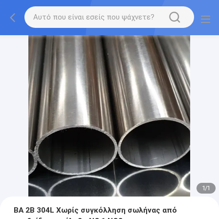
1
/
1
ΒΑ 2Β 304L Χωρίς συγκόλληση σωλήνας από