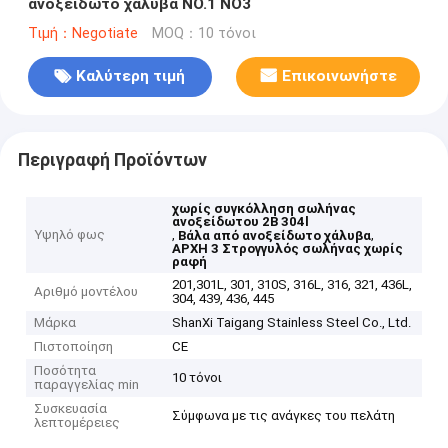
ανοξείδωτο χάλυβα NO.1 NO3
Τιμή：Negotiate
MOQ：10 τόνοι
Καλύτερη τιμή
Επικοινωνήστε
Περιγραφή Προϊόντων
χωρίς συγκόλληση σωλήνας
ανοξείδωτου 2B 304l
Υψηλό φως
,
,
Βάλα από ανοξείδωτο χάλυβα
ΑΡΧΗ 3 Στρογγυλός σωλήνας χωρίς
ραφή
201,301L, 301, 310S, 316L, 316, 321, 436L,
Αριθμό μοντέλου
304, 439, 436, 445
Μάρκα
ShanXi Taigang Stainless Steel Co., Ltd.
Πιστοποίηση
CE
Ποσότητα
10 τόνοι
παραγγελίας min
Συσκευασία
Σύμφωνα με τις ανάγκες του πελάτη
λεπτομέρειες