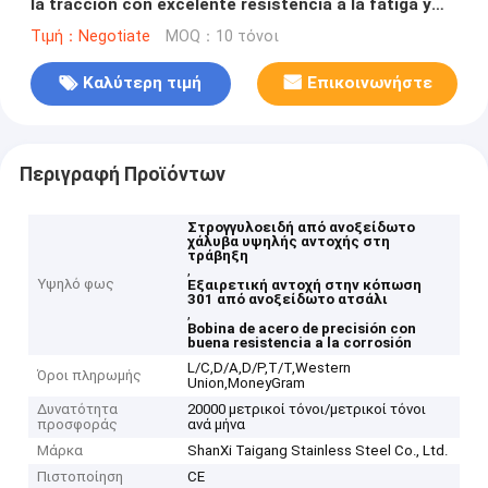
la tracción con excelente resistencia a la fatiga y
buena resistencia a la corrosión para aplicaciones
Τιμή：Negotiate
MOQ：10 τόνοι
automotrices
Καλύτερη τιμή
Επικοινωνήστε
Περιγραφή Προϊόντων
Στρογγυλοειδή από ανοξείδωτο
χάλυβα υψηλής αντοχής στη
τράβηξη
,
Υψηλό φως
Εξαιρετική αντοχή στην κόπωση
301 από ανοξείδωτο ατσάλι
,
Bobina de acero de precisión con
buena resistencia a la corrosión
L/C,D/A,D/P,T/T,Western
Όροι πληρωμής
Union,MoneyGram
Δυνατότητα
20000 μετρικοί τόνοι/μετρικοί τόνοι
προσφοράς
ανά μήνα
Μάρκα
ShanXi Taigang Stainless Steel Co., Ltd.
Πιστοποίηση
CE